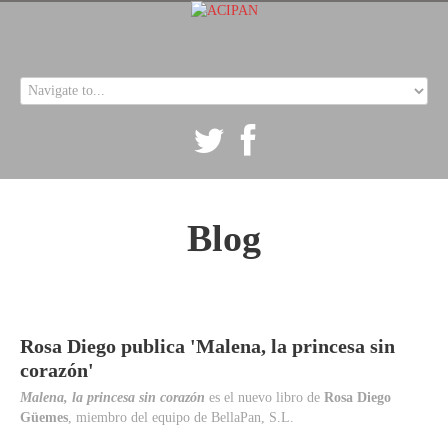
Inicio
Quienes Somos
Blog
Contacto
Blog
Rosa
Diego
publica
'Malena,
la
princesa
sin
corazón'
Malena, la princesa sin corazón
es el nuevo libro de
Rosa Diego
Güemes
, miembro del equipo de BellaPan, S.L.