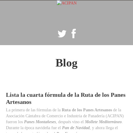
Inicio
Quienes Somos
Blog
Blog
Contacto
Lista
la
cuarta
fórmula
de
la
Ruta
de
los
Panes
Artesanos
La primera de las fórmulas de la
Ruta de los Panes Artesanos
de la
Asociación Cántabra de Comercio e Industria de Panadería (ACIPAN)
fueron los
Panes Montañeses
, después vino el
Mollete Mediterráneo
.
Durante la época navideña fue el
Pan de Navidad
, y ahora llega el