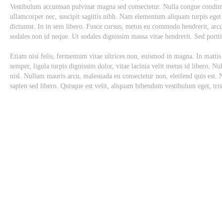
Vestibulum accumsan pulvinar magna sed consectetur. Nulla congue condime
ullamcorper nec, suscipit sagittis nibh. Nam elementum aliquam turpis eget eg
dictumst. In in sem libero. Fusce cursus, metus eu commodo hendrerit, arcu
sodales non id neque. Ut sodales dignissim massa vitae hendrerit. Sed portti
Etiam nisi felis, fermentum vitae ultrices non, euismod in magna. In mattis 
semper, ligula turpis dignissim dolor, vitae lacinia velit metus id libero. 
nisl. Nullam mauris arcu, malesuada eu consectetur non, eleifend quis est. 
sapien sed libero. Quisque est velit, aliquam bibendum vestibulum eget, tris