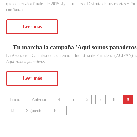
que comenzó a finales de 2015 sigue su curso. Disfruta de sus recetas y fór
confianza.
Leer más
En
marcha
la
campaña
'Aquí
somos
panaderos
La Asociación Cántabra de Comercio e Industria de Panadería (ACIPAN) h
Aquí somos panaderos
.
Leer más
Inicio
Anterior
4
5
6
7
8
9
13
Siguiente
Final